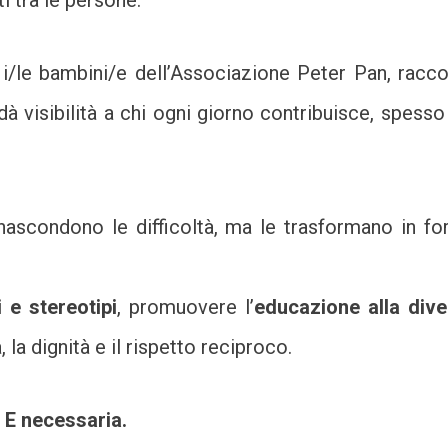
i tra le persone.
i/le bambini/e dell’
Associazione Peter Pan
, racco
o dà visibilità a chi ogni giorno contribuisce, spess
scondono le difficoltà, ma le trasformano in f
 e stereotipi
, promuovere l’
educazione alla dive
la dignità e il rispetto reciproco.
 E necessaria.